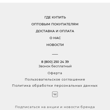
ГДЕ КУПИТЬ
ОПТОВЫМ ПОКУПАТЕЛЯМ
ДОСТАВКА И ОПЛАТА
О НАС
НОВОСТИ
8 (800) 250 24 39
Звонок бесплатный
Оферта
Пользовательское соглашение
Политика обработки персональных данных
Подписаться на акции и новости бренда