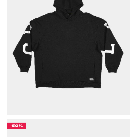
КОСТЮМ "CULT" ONE SIZE ЧЕРНЫЙ, УТЕПЛЕННЫЙ
11 511 ₽
ЦВЕТ
ЧЕРНЫЙ
РАЗМЕР ОДЕЖДЫ / ИЗДЕЛИЯ
ONE SIZE
-50%