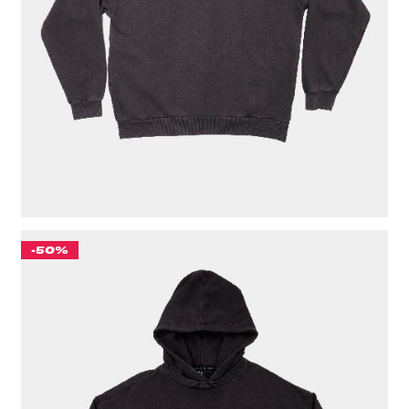
ЦВЕТ
СЕРЫЙ
РАЗМЕР ОДЕЖДЫ / ИЗДЕЛИЯ
44(S)
46(M)
48(L)
50(XL)
52(XXL)
-50%
КОСТЮМ "CULT" OVERSIZE GARMENT DYE ЧЕРНЫЙ