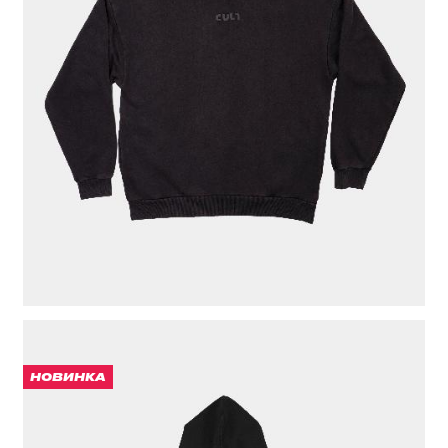
5 000 ₽
ЦВЕТ
ЧЕРНЫЙ
РАЗМЕР ОДЕЖДЫ / ИЗДЕЛИЯ
44(S)
46(M)
48(L)
50(XL)
52(XXL)
НОВИНКА