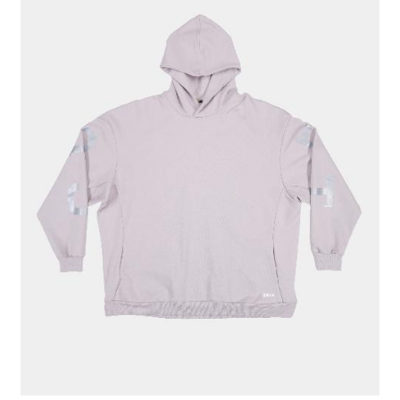
КОСТЮМ "CULT" ONE SIZE СВ.СЕРЫЙ
5 556 ₽
ЦВЕТ
СВ.СЕРЫЙ
РАЗМЕР ОДЕЖДЫ / ИЗДЕЛИЯ
ONE SIZE