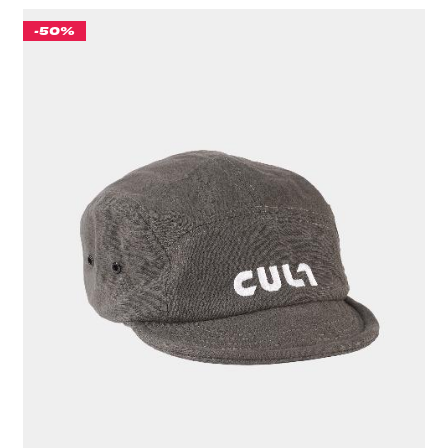
-50%
КЕПКА "CULT" ХАКИ
776 ₽
ЦВЕТ
ХАКИ