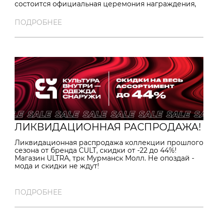
состоится официальная церемония награждения,
где будут подведены итоги конкурса, собравшего
рекордные 14 000+ заявок из разных регионов
ПОДРОБНЕЕ
России. В рамках мероприятия пройдет выставка-
экспозиция российских брендов и зона питания с
продукцией от наших соотечественников. Хотя
формат презентации от брендов не
предполагается, основатель наших брендов Герман
Рунов был приглашен на саму церемонию
награждения. Не упустите шанс стать частью этого
значимого события!
ЛИКВИДАЦИОННАЯ РАСПРОДАЖА!
Ликвидационная распродажа коллекции прошлого
сезона от бренда CULT, скидки от -22 до 44%!
Магазин ULTRA, трк Мурманск Молл. Не опоздай -
мода и скидки не ждут!
ПОДРОБНЕЕ