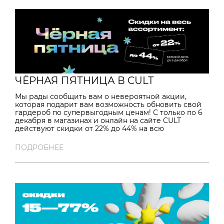
ЧЁРНАЯ ПЯТНИЦА В CULT
Мы рады сообщить вам о невероятной акции,
которая подарит вам возможность обновить свой
гардероб по супервыгодным ценам! С только по 6
декабря в магазинах и онлайн на сайте CULT
действуют скидки от 22% до 44% на всю
коллекцию! Не упустите шанс заполучить стильные
вещи, которые подчеркнут вашу
ПОДРОБНЕЕ
индивидуальность. Наши новинки уже ждут вас —
будь то уютные свитшоты, модные куртки или
оригинальные аксессуары. Когда: с 22 ноября по 6
декабря Где: В наших магазинах и на сайте CULT
*Акция носки в подарок действует только в
офлайн-магазине в Санкт-Петербурге по адресу:
Лофт проект Этажи, Лиговский проспект 74 ,1-й
этаж, напротив арки. Поделитесь этой новостью с
друзьями и приходите за покупками вместе!