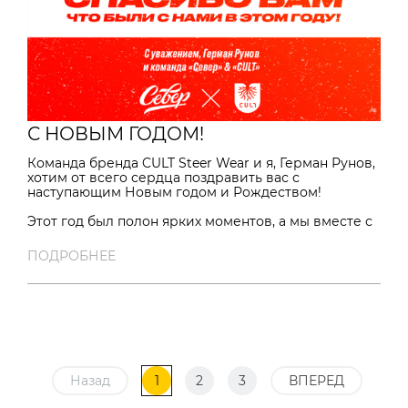
С НОВЫМ ГОДОМ!
Команда бренда CULT Steer Wear и я, Герман Рунов,
хотим от всего сердца поздравить вас с
наступающим Новым годом и Рождеством!
Этот год был полон ярких моментов, а мы вместе с
вами создавали стильные и актуальные образы,
открыли первый магазин в Санкт-Петербурге!
ПОДРОБНЕЕ
Впереди нас ждёт много событий: новые
коллекции, скидки и акции, которые обязательно
порадуют вас!
Желаем вам в Новом году море позитива, энергии
и вдохновения! Пусть каждый день будет наполнен
радостью, любовью и успехом!
Счастливого Нового года и Рождества!
Назад
1
2
3
ВПЕРЕД
График работы в праздничные дни: