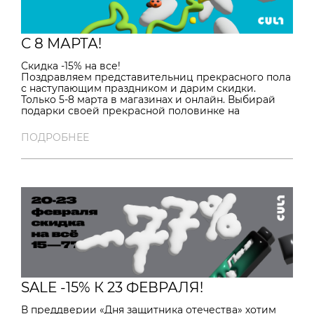
Помните, что стиль — это не просто одежда, это
ваше настроение. Не упустите возможность
выразить себя с CULT!
С 8 МАРТА!
Скидка -15% на все!
Поздравляем представительниц прекрасного пола
с наступающим праздником и дарим скидки.
Только 5-8 марта в магазинах и онлайн. Выбирай
подарки своей прекрасной половинке на
HTTPS://CULTWEAR.SHOP/
ПОДРОБНЕЕ
*Акция не суммируется с другими акционными
предложениями, скидками и промокодами, кроме
бесплатной доставки. Действует только в
магазинах Мурманска, Санкт-Петербурга и онлайн
на
HTTPS://CULTWEAR.SHOP/
. В акции участвуют все
товары , которые есть в наличии.
SALE -15% К 23 ФЕВРАЛЯ!
В преддверии «Дня защитника отечества» хотим