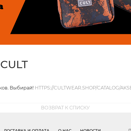
 CULT
ков. Выбирай!
HTTPS://CULTWEAR.SHOP/CATALOG/AKS
ВОЗВРАТ К СПИСКУ
П
ДОСТАВКА И ОПЛАТА
О НАС
НОВОСТИ