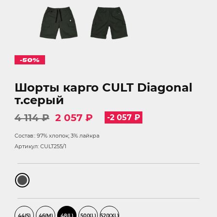
-50%
Шорты карго CULT Diagonal
т.серый
4 114 ₽
2 057 ₽
-2 057 ₽
Состав:: 97% хлопок; 3% лайкра
Артикул: CULT255/1
44(S)
46(M)
48(L)
50(XL)
52(XXL)